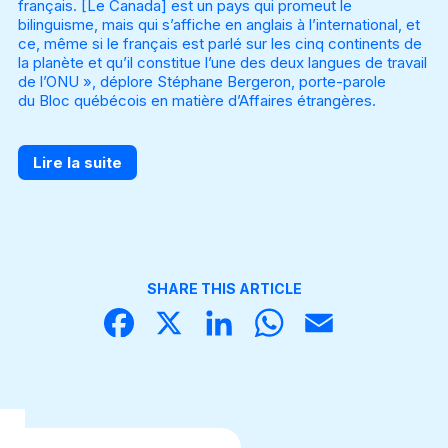
français. [Le Canada] est un pays qui promeut le
bilinguisme, mais qui s’affiche en anglais à l’international, et
ce, même si le français est parlé sur les cinq continents de
la planète et qu’il constitue l’une des deux langues de travail
de l’ONU », déplore Stéphane Bergeron, porte-parole
du
Bloc québécois
en matière d’Affaires étrangères.
Lire la suite
SHARE THIS ARTICLE
Face
X
Linke
What
Email
book
dIn
sApp