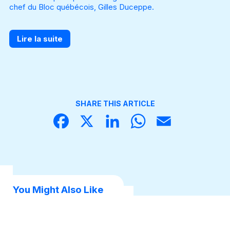
chef du Bloc québécois, Gilles Duceppe.
Lire la suite
SHARE THIS ARTICLE
Face
X
Linke
What
Email
book
dIn
sApp
You Might Also Like