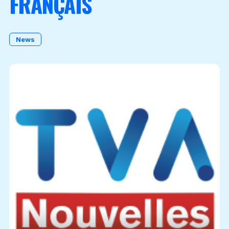
FRANÇAIS
Become a Member
News