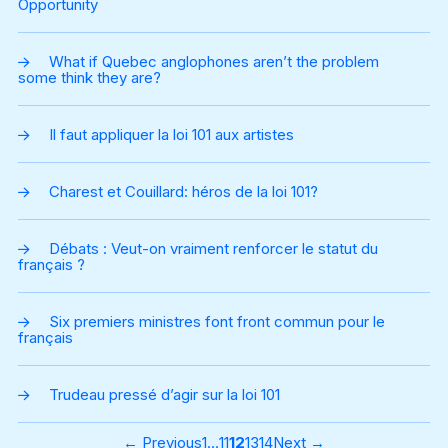
Opportunity
What if Quebec anglophones aren’t the problem
some think they are?
Il faut appliquer la loi 101 aux artistes
Charest et Couillard: héros de la loi 101?
Débats : Veut-on vraiment renforcer le statut du
français ?
Six premiers ministres font front commun pour le
français
Trudeau pressé d’agir sur la loi 101
Page
Page
Page
Page
Page
←
Previous
1
…
11
12
13
14
Next
→