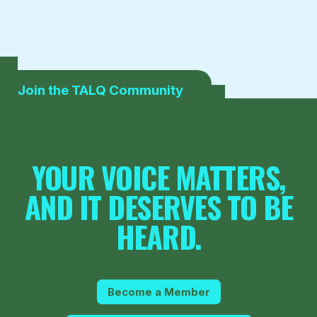
Join the TALQ Community
YOUR VOICE MATTERS,
AND IT DESERVES TO BE
HEARD.
Become a Member